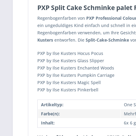
PXP Split Cake Schminke palet F
Regenbogenfarben von
PXP Professional Colou
ein ungeduldiges Kind einfach und schnell in e
Regenbogenfarben verwenden, um Ihre Gesichts
Kusters
entworfen. Die
Split-Cake-Schminke
vo
PXP by Ilse Kusters Hocus Pocus
PXP by Ilse Kusters Glass Slipper
PXP by Ilse Kusters Enchanted Woods
PXP by Ilse Kusters Pumpkin Carriage
PXP by Ilse Kusters Magic Spell
PXP by Ilse Kusters Pinkerbell
Artikeltyp:
One S
Farbe(n):
Mehrf
Inhalt:
6x 6 g