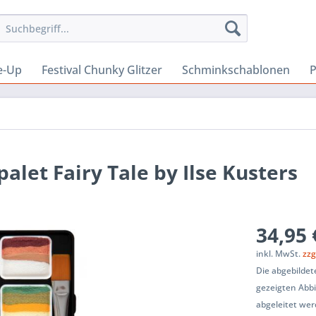
e-Up
Festival Chunky Glitzer
Schminkschablonen
P
alet Fairy Tale by Ilse Kusters
34,95 
inkl. MwSt.
zzg
Die abgebilde
gezeigten Abb
abgeleitet wer