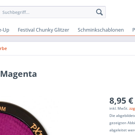
e-Up
Festival Chunky Glitzer
Schminkschablonen
P
arbe
s Magenta
8,95 €
inkl. MwSt.
zzg
Die abgebilde
gezeigten Abb
abgeleitet wer