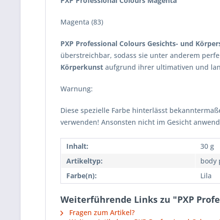
PXP Professional Colours Magenta
Magenta (83)
PXP Professional Colours Gesichts- und Körpe
überstreichbar, sodass sie unter anderem perfekt
Körperkunst
aufgrund ihrer ultimativen und lan
Warnung:
Diese spezielle Farbe hinterlässt bekannterma
verwenden! Ansonsten nicht im Gesicht anwend
Inhalt:
30 g
Artikeltyp:
body 
Farbe(n):
Lila
Weiterführende Links zu "PXP Prof
Fragen zum Artikel?