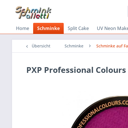
Home
Schminke
Split Cake
UV Neon Mak
Übersicht
Schminke
Schminke auf F
PXP Professional Colour