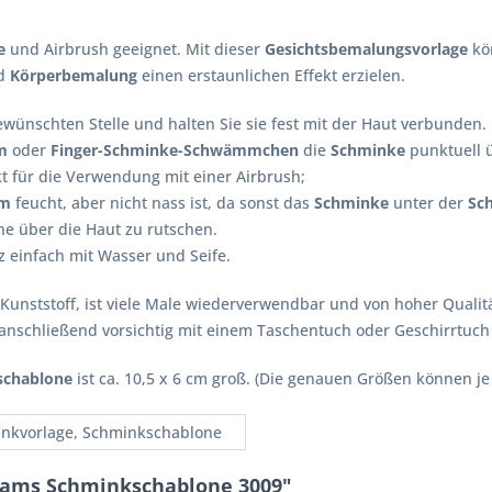
e
und Airbrush geeignet. Mit dieser
Gesichtsbemalungsvorlage
kö
d
Körperbemalung
einen erstaunlichen Effekt erzielen.
wünschten Stelle und halten Sie sie fest mit der Haut verbunden.
m
oder
Finger-Schminke-Schwämmchen
die
Schminke
punktuell 
t für die Verwendung mit einer Airbrush;
mm
feucht, aber nicht nass ist, da sonst das
Schminke
unter der
Sc
ne über die Haut zu rutschen.
z einfach mit Wasser und Seife.
Kunststoff, ist viele Male wiederverwendbar und von hoher Qualit
e anschließend vorsichtig mit einem Taschentuch oder Geschirrtuch
schablone
ist ca. 10,5 x 6 cm groß. (Die genauen Größen können je
nkvorlage, Schminkschablone
 Bams Schminkschablone 3009"