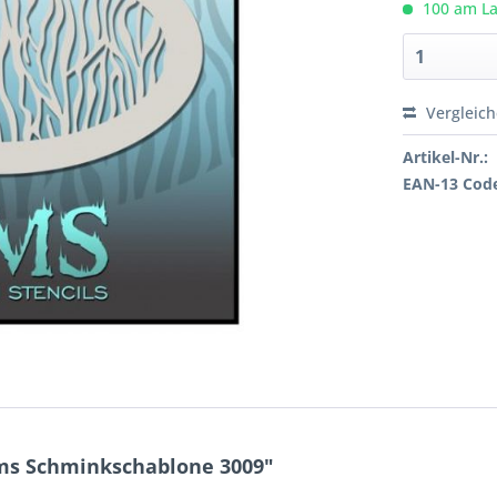
100 am Lag
Vergleic
Artikel-Nr.:
EAN-13 Cod
ms Schminkschablone 3009"