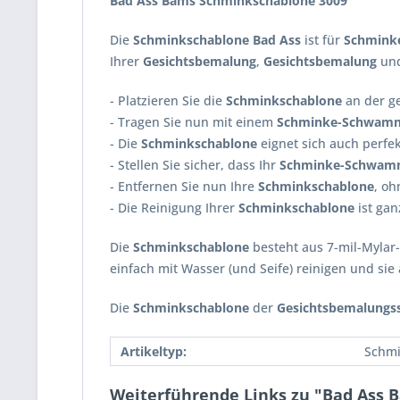
Bad Ass Bams Schminkschablone 3009
Die
Schminkschablone Bad Ass
ist für
Schmink
Ihrer
Gesichtsbemalung
,
Gesichtsbemalung
un
- Platzieren Sie die
Schminkschablone
an der ge
- Tragen Sie nun mit einem
Schminke-Schwam
- Die
Schminkschablone
eignet sich auch perfek
- Stellen Sie sicher, dass Ihr
Schminke-Schwa
- Entfernen Sie nun Ihre
Schminkschablone
, oh
- Die Reinigung Ihrer
Schminkschablone
ist gan
Die
Schminkschablone
besteht aus 7-mil-Mylar-
einfach mit Wasser (und Seife) reinigen und si
Die
Schminkschablone
der
Gesichtsbemalungs
Artikeltyp:
Schmi
Weiterführende Links zu "Bad Ass