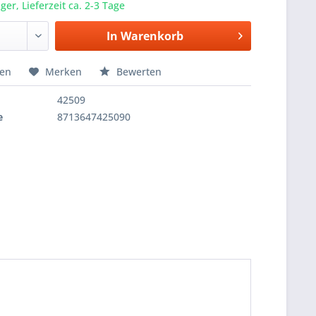
er, Lieferzeit ca. 2-3 Tage
In
Warenkorb
hen
Merken
Bewerten
42509
e
8713647425090