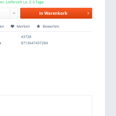
r, Lieferzeit ca. 2-3 Tage
In
Warenkorb
hen
Merken
Bewerten
43728
e
8713647437284