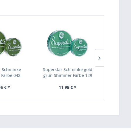
r Schminke
Superstar Schminke gold
Superstar 
 Farbe 042
grün Shimmer Farbe 129
grün 
95 € *
11,95 € *
11