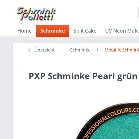
Home
Schminke
Split Cake
UV Neon Mak
Übersicht
Schminke
Metallic Schmin
PXP Schminke Pearl grün