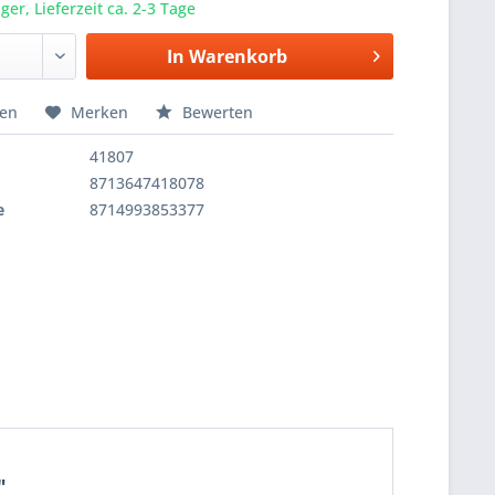
er, Lieferzeit ca. 2-3 Tage
In
Warenkorb
hen
Merken
Bewerten
41807
8713647418078
e
8714993853377
"