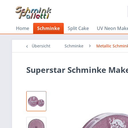
Home
Schminke
Split Cake
UV Neon Mak
Übersicht
Schminke
Metallic Schmin
Superstar Schminke Make