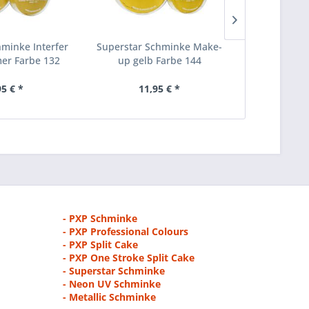
hminke Interfer
Superstar Schminke Make-
PXP Sch
er Farbe 132
up gelb Farbe 144
95 € *
11,95 € *
8,
- PXP Schminke
- PXP Professional Colours
- PXP Split Cake
- PXP One Stroke Split Cake
- Superstar Schminke
- Neon UV Schminke
- Metallic Schminke