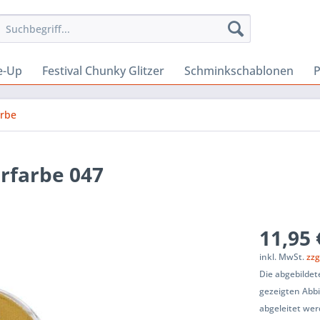
e-Up
Festival Chunky Glitzer
Schminkschablonen
P
arbe
rfarbe 047
11,95 
inkl. MwSt.
zzg
Die abgebilde
gezeigten Abb
abgeleitet wer