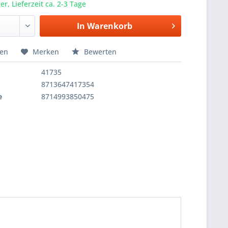
r, Lieferzeit ca. 2-3 Tage
In
Warenkorb
hen
Merken
Bewerten
41735
8713647417354
e
8714993850475