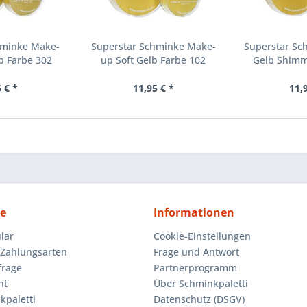
hminke Make-
Superstar Schminke Make-
Superstar Sc
p Farbe 302
up Soft Gelb Farbe 102
Gelb Shimm
 € *
11,95 € *
11,
ce
Informationen
lar
Cookie-Einstellungen
Zahlungsarten
Frage und Antwort
frage
Partnerprogramm
ht
Über Schminkpaletti
kpaletti
Datenschutz (DSGV)