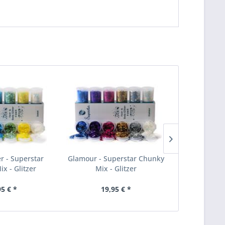
er - Superstar
Glamour - Superstar Chunky
Laser - Su
x - Glitzer
Mix - Glitzer
Mix 
95 € *
19,95 € *
19