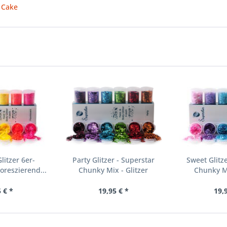
t Cake
litzer 6er-
Party Glitzer - Superstar
Sweet Glitz
reszierend...
Chunky Mix - Glitzer
Chunky Mi
 € *
19,95 € *
19,