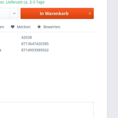
r, Lieferzeit ca. 2-3 Tage
In
Warenkorb
hen
Merken
Bewerten
42038
8713647420385
e
8714993989502