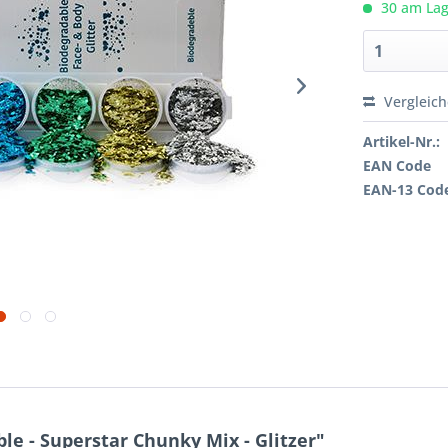
30 am Lage
Vergleic
Artikel-Nr.:
EAN Code
EAN-13 Cod
e - Superstar Chunky Mix - Glitzer"