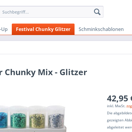
-Up
Festival Chunky Glitzer
Schminkschablonen
 Chunky Mix - Glitzer
42,95 
inkl. MwSt.
zzg
Die abgebilde
gezeigten Abb
abgeleitet wer