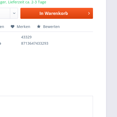
er, Lieferzeit ca. 2-3 Tage
In
Warenkorb
hen
Merken
Bewerten
43329
e
8713647433293