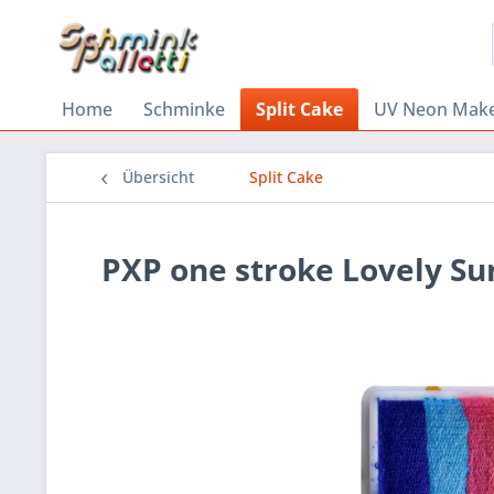
Home
Schminke
Split Cake
UV Neon Mak
Übersicht
Split Cake
PXP one stroke Lovely Su