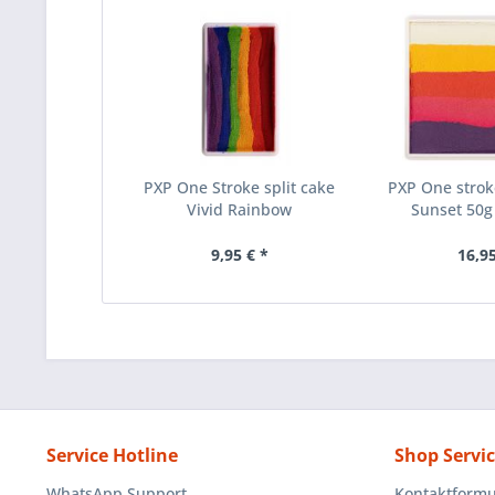
PXP One Stroke split cake
PXP One stro
Vivid Rainbow
Sunset 50g 
9,95 € *
16,95
Service Hotline
Shop Servi
WhatsApp Support
Kontaktformu