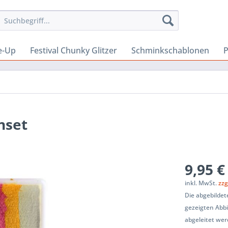
e-Up
Festival Chunky Glitzer
Schminkschablonen
P
nset
9,95 €
inkl. MwSt.
zzg
Die abgebilde
gezeigten Abb
abgeleitet wer