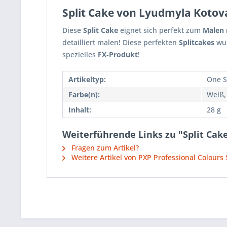
Split Cake von Lyudmyla Kotova
Diese
Split Cake
eignet sich perfekt zum
Malen 
detailliert malen! Diese perfekten
Splitcakes
wu
spezielles
FX-Produkt
!
Artikeltyp:
One S
Farbe(n):
Weiß,
Inhalt:
28 g
Weiterführende Links zu "Split Cak
Fragen zum Artikel?
Weitere Artikel von PXP Professional Colours