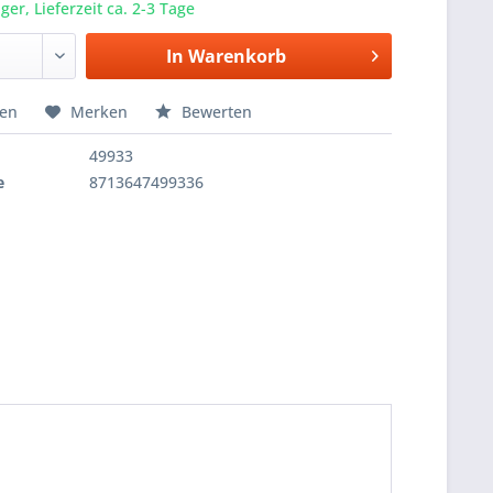
er, Lieferzeit ca. 2-3 Tage
In
Warenkorb
hen
Merken
Bewerten
49933
e
8713647499336