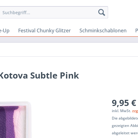
e-Up
Festival Chunky Glitzer
Schminkschablonen
P
Kotova Subtle Pink
9,95 €
inkl. MwSt.
zzg
Die abgebilde
gezeigten Abb
abgeleitet wer