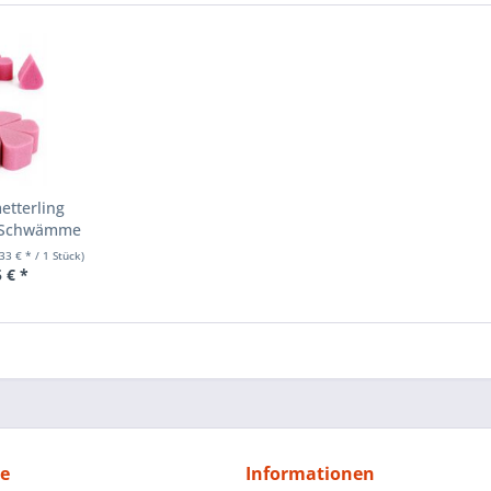
etterling
t Schwämme
,33 € * / 1 Stück)
 € *
ce
Informationen