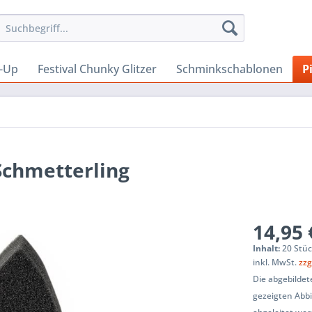
-Up
Festival Chunky Glitzer
Schminkschablonen
P
chmetterling
14,95 
Inhalt:
20 Stüc
inkl. MwSt.
zzg
Die abgebilde
gezeigten Abb