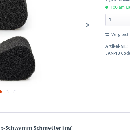
abgeleitet wer
100 am Lag
Vergleic
Artikel-Nr.:
EAN-13 Cod
up-Schwamm Schmetterling"