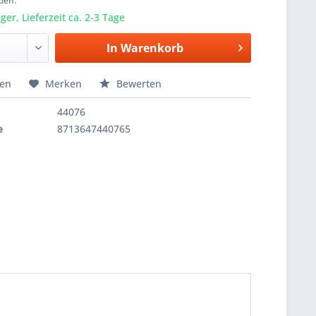
den.
er, Lieferzeit ca. 2-3 Tage
In
Warenkorb
hen
Merken
Bewerten
44076
e
8713647440765